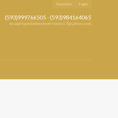
Favoritos
Login
(593)999766505 - (593)984164065
ecuapropiedadeseinversiones57@yahoo.com