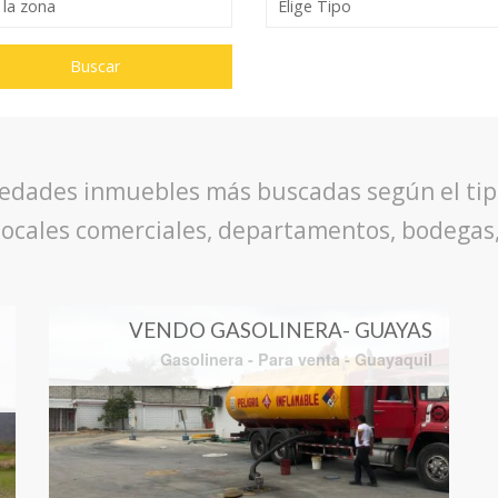
iedades inmuebles más buscadas según el tipo
, locales comerciales, departamentos, bodega
VENDO GASOLINERA- GUAYAS
Gasolinera
-
Para venta
-
Guayaquil