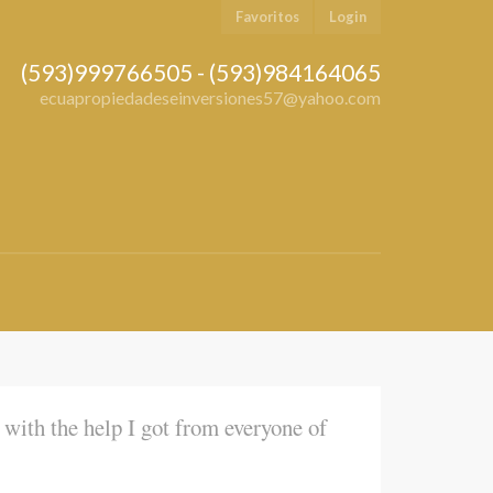
Favoritos
Login
(593)999766505 - (593)984164065
ecuapropiedadeseinversiones57@yahoo.com
with the help I got from everyone of